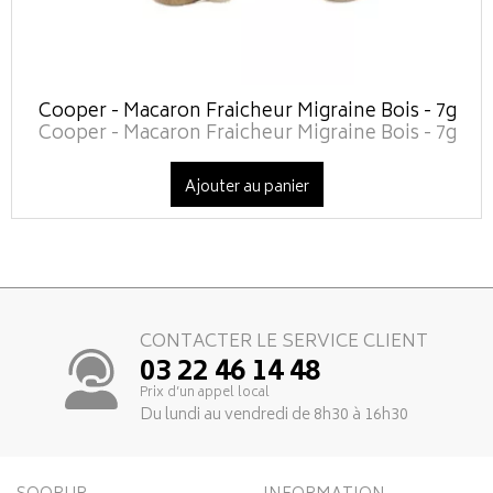
Cooper - Macaron Fraicheur Migraine Bois - 7g
Cooper - Macaron Fraicheur Migraine Bois - 7g
Ajouter au panier
CONTACTER LE SERVICE CLIENT
03 22 46 14 48
Prix d’un appel local
Du lundi au vendredi de 8h30 à 16h30