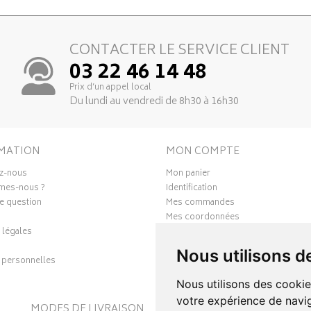
CONTACTER LE SERVICE CLIENT
03 22 46 14 48
Prix d’un appel local
Du lundi au vendredi de 8h30 à 16h30
MATION
MON COMPTE
z-nous
Mon panier
mes-nous ?
Identification
e question
Mes commandes
Mes coordonnées
 légales
Ma messagerie
Mes favoris
Nous utilisons d
personnelles
Mes préférences Cookies
Nous utilisons des cookie
votre expérience de navig
MODES DE LIVRAISON
S