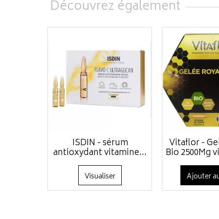
Découvrez également
ISDIN - sérum
Vitaflor - G
antioxydant vitamine...
Bio 2500Mg vi
Visualiser
Ajouter au