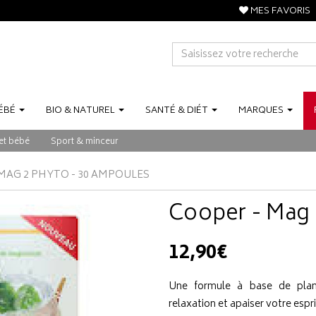
MES FAVORIS
ÉBÉ
BIO
&
NATUREL
SANTÉ
&
DIÉT
MARQUES
et bébé
Sport & minceur
MAG 2 PHYTO - 30 AMPOULES
Cooper - Mag 
12,90€
Une formule à base de plan
relaxation et apaiser votre espr