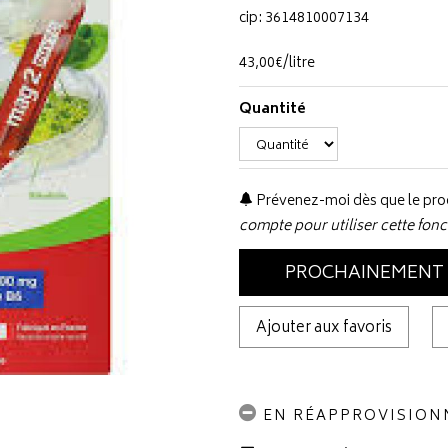
cip: 3614810007134
43
,
00
€
/
litre
Quantité
Prévenez-moi dès que le prod
compte pour utiliser cette fonc
PROCHAINEMENT
Ajouter aux favoris
EN RÉAPPROVISIO