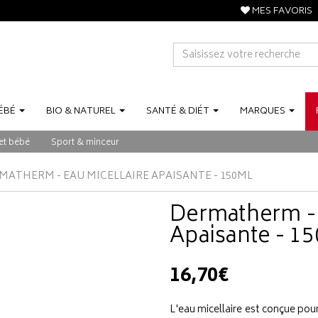
MES FAVORIS
ÉBÉ
BIO
&
NATUREL
SANTÉ
&
DIÉT
MARQUES
et bébé
Sport & minceur
MATHERM - EAU MICELLAIRE APAISANTE - 150ML
Dermatherm - 
Apaisante - 1
16,70€
L'eau micellaire est conçue po