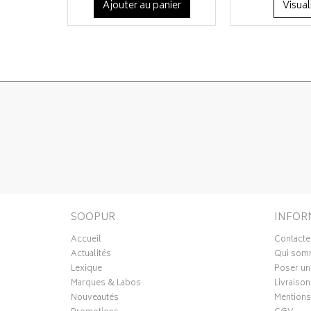
Ajouter au panier
Visual
SOOPUR
INFOR
Accueil
Contacte
Actualités
Qui som
Lexique
Poser un
Marques & Labos
Livraison
Nouveautés
Mentions