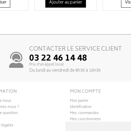
iser
Ajouter au panier
Vis
CONTACTER LE SERVICE CLIENT
03 22 46 14 48
Prix d’un appel local
Du lundi au vendredi de 8h30 à 16h30
MATION
MON COMPTE
z-nous
Mon panier
mes-nous ?
Identification
e question
Mes commandes
Mes coordonnées
 légales
Ma messagerie