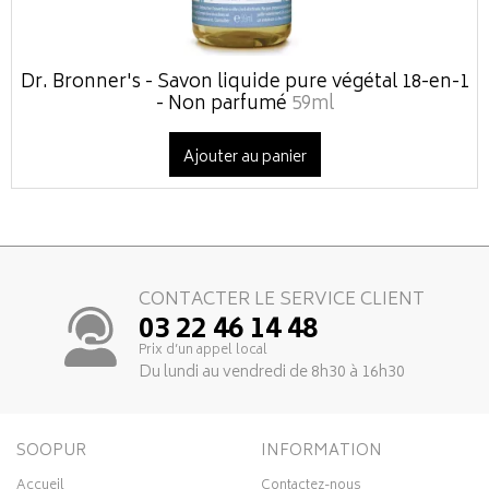
Dr. Bronner's - Savon liquide pure végétal 18-en-1
- Non parfumé
59ml
Ajouter au panier
CONTACTER LE SERVICE CLIENT
03 22 46 14 48
Prix d’un appel local
Du lundi au vendredi de 8h30 à 16h30
SOOPUR
INFORMATION
Accueil
Contactez-nous