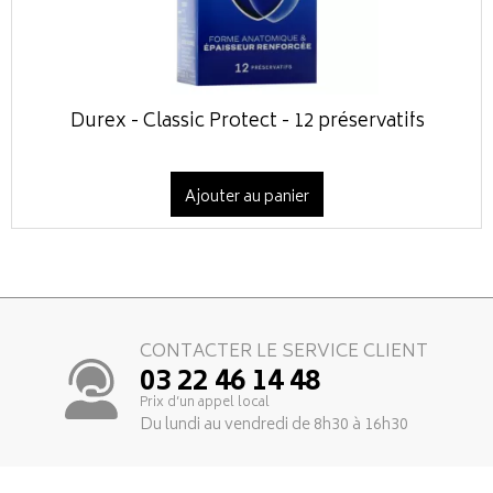
Durex - Classic Protect - 12 préservatifs
Ajouter au panier
CONTACTER LE SERVICE CLIENT
03 22 46 14 48
Prix d’un appel local
Du lundi au vendredi de 8h30 à 16h30