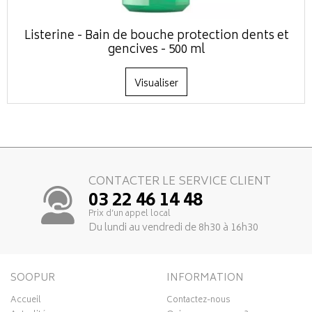
Listerine - Bain de bouche protection dents et
gencives - 500 ml
Visualiser
CONTACTER LE SERVICE CLIENT
03 22 46 14 48
Prix d’un appel local
Du lundi au vendredi de 8h30 à 16h30
SOOPUR
INFORMATION
Accueil
Contactez-nous