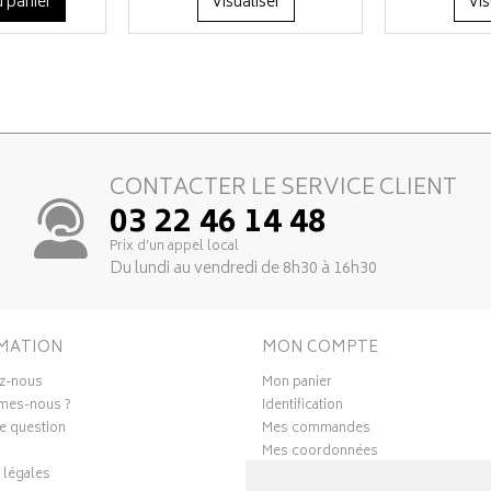
 panier
Visualiser
Vis
CONTACTER LE SERVICE CLIENT
03 22 46 14 48
Prix d’un appel local
Du lundi au vendredi de 8h30 à 16h30
MATION
MON COMPTE
z-nous
Mon panier
mes-nous ?
Identification
e question
Mes commandes
Mes coordonnées
 légales
Ma messagerie