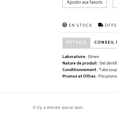
Ajouter aux favoris
EN STOCK
OFFE
DÉTAILS
CONSEIL 
Laboratoire
:
Elmex
Nature de produit
: Gel dentif
Conditionnement
: Tube soup
Promos et Offres
: Prix prom
Il n'y a encore aucun avis.