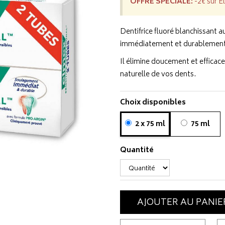
OFFRE SPÉCIALE:
-2€ sur E
Dentifrice fluoré blanchissant a
immédiatement et durablement l
Il élimine doucement et efficace
naturelle de vos dents.
Choix disponibles
2 x 75 ml
75 ml
Quantité
AJOUTER AU PANIE