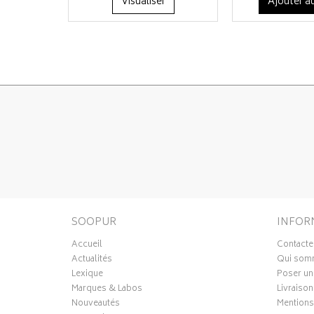
Visualiser
Ajouter au
SOOPUR
INFOR
Accueil
Contacte
Actualités
Qui som
Lexique
Poser un
Marques & Labos
Livraison
Nouveautés
Mentions