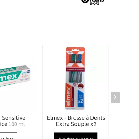
 Sensitive
Elmex - Brosse à Dents
Elmex - 
ice
100 ml
Extra Souple x2
- Duo