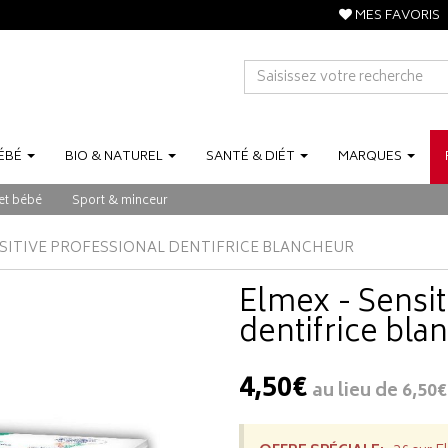
MES FAVORIS
ÉBÉ
BIO
&
NATUREL
SANTÉ
&
DIÉT
MARQUES
et bébé
Sport & minceur
NSITIVE PROFESSIONAL DENTIFRICE BLANCHEUR
Elmex - Sensit
dentifrice bla
4,50€
au lieu de
6,50€