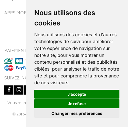
Nous utilisons des
APPS MOBILES
cookies
Nous utilisons des cookies et d'autres
technologies de suivi pour améliorer
votre expérience de navigation sur
PAIEMENT SÉCURISÉ
MODES DE LIVRAISON
notre site, pour vous montrer un
contenu personnalisé et des publicités
ciblées, pour analyser le trafic de notre
site et pour comprendre la provenance
SUIVEZ-NOUS SUR
de nos visiteurs.
J'accepte
Vous recherchez un médicament ? Découvrez la pharmacie en
Je refuse
ligne Pharmaleo.fr
Changer mes préférences
© 2016-2026
SOOPUR
– Tous droits réservés
–
Apotekisto,
Posez une question
parapharmacie en ligne
à votre conseiller