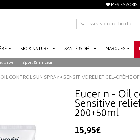
MES FAVORIS
ÉBÉ
BIO
&
NATUREL
SANTÉ
&
DIÉT
MARQUES
et bébé
Sport & minceur
 OIL CONTROL SUN SPRAY + SENSITIVE RELIEF GEL-CRÈME OF
Eucerin - Oil 
Sensitive relie
200+50ml
15,95€