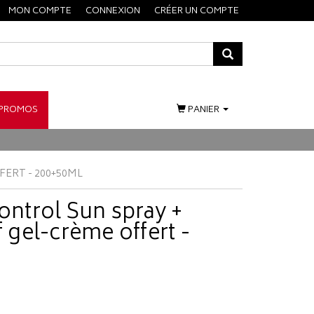
MON COMPTE
CONNEXION
CRÉER UN COMPTE
PROMOS
PANIER
FERT - 200+50ML
control Sun spray +
f gel-crème offert -