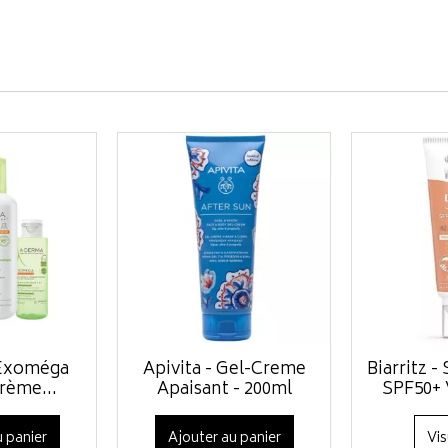
 Exoméga
Apivita - Gel-Creme
Biarritz -
rème...
Apaisant - 200ml
SPF50+ V
 panier
Ajouter au panier
Vis