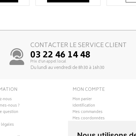
CONTACTER LE SERVICE CLIENT
03 22 46 14 48
Prix d’un appel local
Du lundi au vendredi de 8h30 à 16h30
MATION
MON COMPTE
z-nous
Mon panier
mes-nous ?
Identification
e question
Mes commandes
Mes coordonnées
 légales
Ma messagerie
Mes favoris
Nous utilisons d