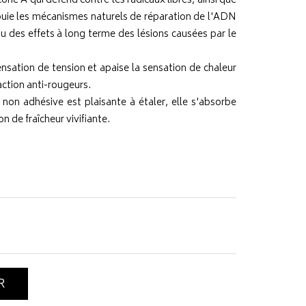
cone A qui défend contre les radicaux libres, ainsi que
ppuie les mécanismes naturels de réparation de l'ADN
au des effets à long terme des lésions causées par le
nsation de tension et apaise la sensation de chaleur
action anti-rougeurs.
 non adhésive est plaisante à étaler, elle s'absorbe
n de fraîcheur vivifiante.
R