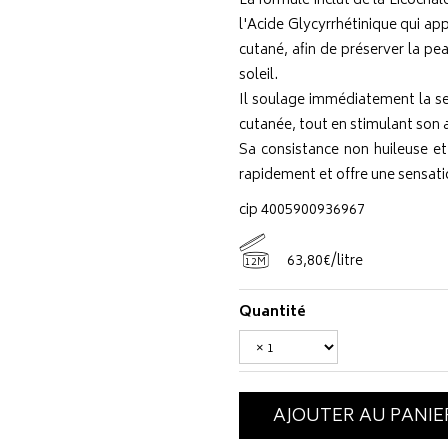
La formule inclut de la Licochal
l'Acide Glycyrrhétinique qui a
cutané, afin de préserver la pe
soleil.
Il soulage immédiatement la se
cutanée, tout en stimulant son 
Sa consistance non huileuse et
rapidement et offre une sensatio
cip 4005900936967
63
,
80
€
/
litre
12M
Quantité
AJOUTER AU PANIE