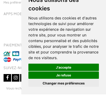
Mes préférences Cookies
cookies
APPS MOBILES
Nous utilisons des cookies et d'autres
technologies de suivi pour améliorer
votre expérience de navigation sur
notre site, pour vous montrer un
contenu personnalisé et des publicités
PAIEMENT SÉCURISÉ
MODES DE LIVRAISON
ciblées, pour analyser le trafic de notre
site et pour comprendre la provenance
de nos visiteurs.
J'accepte
SUIVEZ-NOUS SUR
Je refuse
Changer mes préférences
Posez une question
Vous recherchez un médicament ? Découvrez la pharmacie en
à votre conseiller
ligne Pharmaleo.fr
© 2016-2026
SOOPUR
– Tous droits réservés
–
Apotekisto,
parapharmacie en ligne