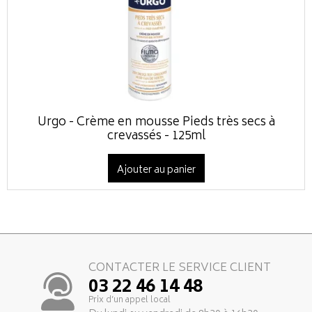
Urgo - Crème en mousse Pieds très secs à
crevassés - 125ml
Ajouter au panier
CONTACTER LE SERVICE CLIENT
03 22 46 14 48
Prix d’un appel local