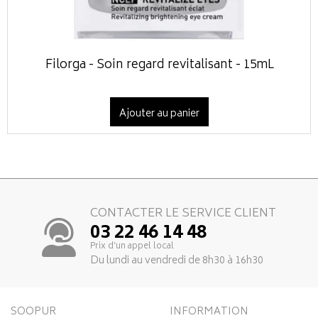
Filorga - Soin regard revitalisant - 15mL
Ajouter au panier
CONTACTER LE SERVICE CLIENT
03 22 46 14 48
Prix d’un appel local
Du lundi au vendredi de 8h30 à 16h30
SOOPUR
INFORMATION