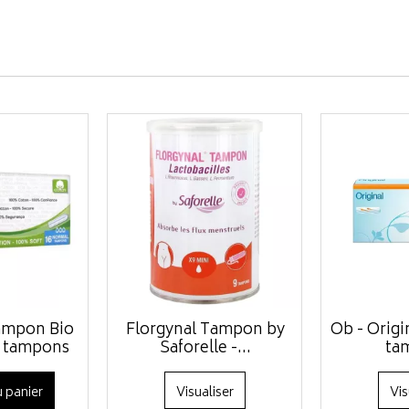
ampon Bio
Florgynal Tampon by
Ob - Origi
6 tampons
Saforelle -...
ta
 panier
Visualiser
Vis