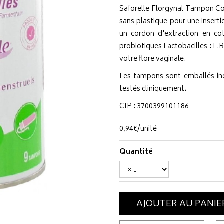
Saforelle Florgynal Tampon Co
sans plastique pour une insertio
un cordon d'extraction en co
probiotiques Lactobacilles : L
votre flore vaginale.
Les tampons sont emballés ind
testés cliniquement.
CIP : 3700399101186
0
,
94
€
/unité
Quantité
AJOUTER AU PANIE