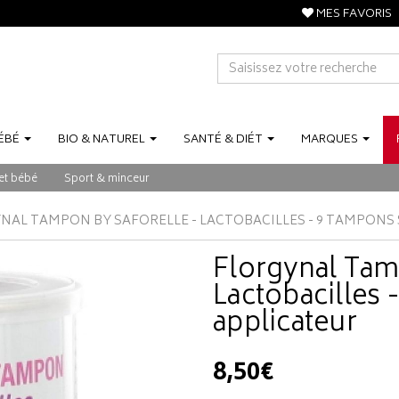
MES FAVORIS
ÉBÉ
BIO
&
NATUREL
SANTÉ
&
DIÉT
MARQUES
et bébé
Sport & minceur
NAL TAMPON BY SAFORELLE - LACTOBACILLES - 9 TAMPONS
Florgynal Tam
Lactobacilles 
applicateur
8,50€