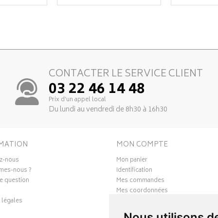
CONTACTER LE SERVICE CLIENT
03 22 46 14 48
Prix d’un appel local
Du lundi au vendredi de 8h30 à 16h30
MATION
MON COMPTE
z-nous
Mon panier
mes-nous ?
Identification
e question
Mes commandes
Mes coordonnées
 légales
Ma messagerie
Mes favoris
Nous utilisons d