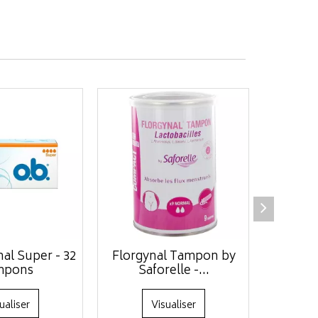
nal Super - 32
Florgynal Tampon by
Sauge
mpons
Saforelle -...
hygiéniq
ualiser
Visualiser