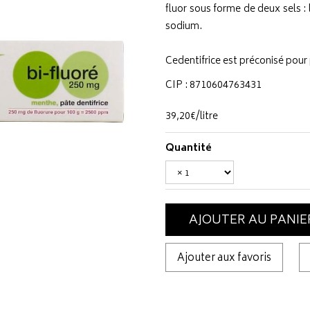
fluor sous forme de deux sels 
sodium.
Cedentifrice est préconisé pour 
CIP : 8710604763431
39
,
20
€
/
litre
Quantité
AJOUTER AU PANIE
Ajouter aux favoris