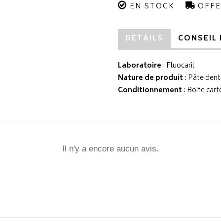
EN STOCK
OFFE
DÉTAILS
CONSEIL 
Laboratoire
:
Fluocaril
Nature de produit
: Pâte denti
Conditionnement
: Boite cart
Il n'y a encore aucun avis.