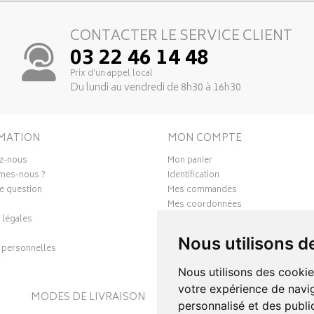
CONTACTER LE SERVICE CLIENT
03 22 46 14 48
Prix d’un appel local
Du lundi au vendredi de 8h30 à 16h30
MATION
MON COMPTE
z-nous
Mon panier
mes-nous ?
Identification
e question
Mes commandes
Mes coordonnées
 légales
Ma messagerie
Mes favoris
Nous utilisons d
personnelles
Mes préférences Cookies
Nous utilisons des cookie
votre expérience de navig
MODES DE LIVRAISON
S
personnalisé et des public