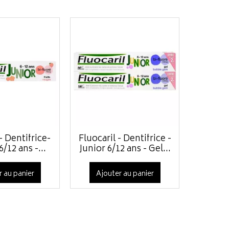
- Dentifrice-
Fluocaril - Dentifrice -
6/12 ans -...
Junior 6/12 ans - Gel...
r au panier
Ajouter au panier