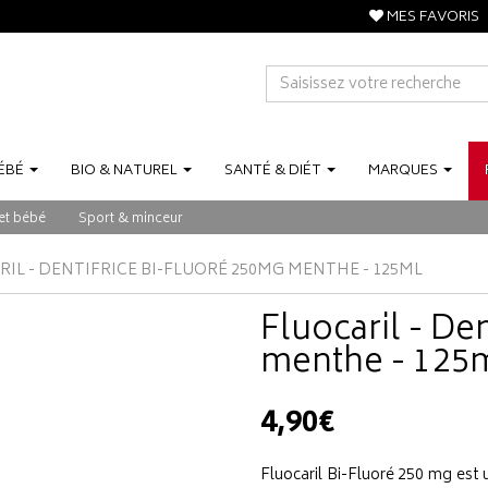
MES FAVORIS
ÉBÉ
BIO
&
NATUREL
SANTÉ
&
DIÉT
MARQUES
et bébé
Sport & minceur
IL - DENTIFRICE BI-FLUORÉ 250MG MENTHE - 125ML
Fluocaril - De
menthe - 125
4,90€
Fluocaril Bi-Fluoré 250 mg est 