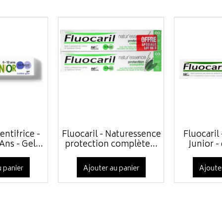
entifrice -
Fluocaril - Naturessence
Fluocaril 
Ans - Gel...
protection complète...
Junior - 
 panier
Ajouter au panier
Ajoute