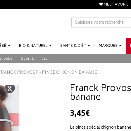
MES FAVORIS
ÉBÉ
BIO
&
NATUREL
SANTÉ
&
DIÉT
MARQUES
et bébé
Sport & minceur
FRANCK PROVOST - PINCE CHIGNON BANANE
Franck Provos
banane
3,45€
La pince spécial chignon banane