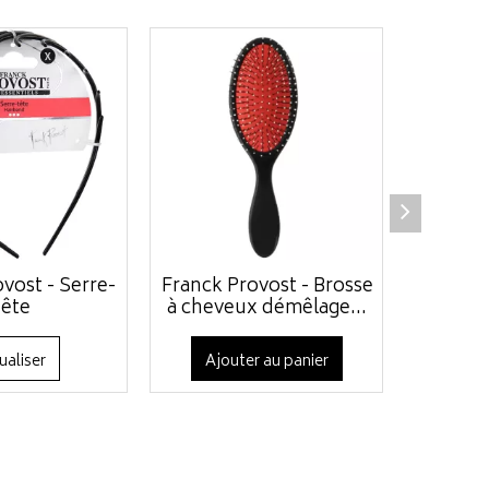
vost - Serre-
Franck Provost - Brosse
Franck 
tête
à cheveux démêlage...
large d
ualiser
Ajouter au panier