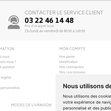
CONTACTER LE SERVICE CLIENT
03 22 46 14 48
Prix d’un appel local
Du lundi au vendredi de 8h30 à 16h30
MATION
MON COMPTE
z-nous
Mon panier
mes-nous ?
Identification
e question
Mes commandes
Mes coordonnées
 légales
Ma messagerie
Mes favoris
Nous utilisons d
personnelles
Mes préférences Cookies
Nous utilisons des cookie
votre expérience de navig
MODES DE LIVRAISON
S
personnalisé et des public