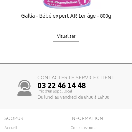
Gallia - Bébé expert AR 1er âge - 800g
Visualiser
CONTACTER LE SERVICE CLIENT
03 22 46 14 48
Prix d’un appel local
Du lundi au vendredi de 8h30 à 16h30
SOOPUR
INFORMATION
Accueil
Contactez-nous