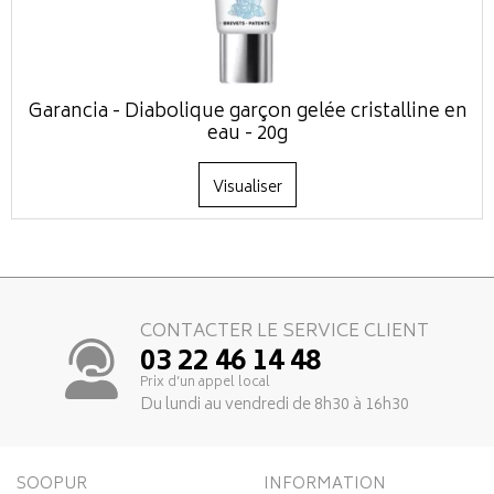
Garancia - Diabolique garçon gelée cristalline en
eau - 20g
Visualiser
CONTACTER LE SERVICE CLIENT
03 22 46 14 48
Prix d’un appel local
Du lundi au vendredi de 8h30 à 16h30
SOOPUR
INFORMATION