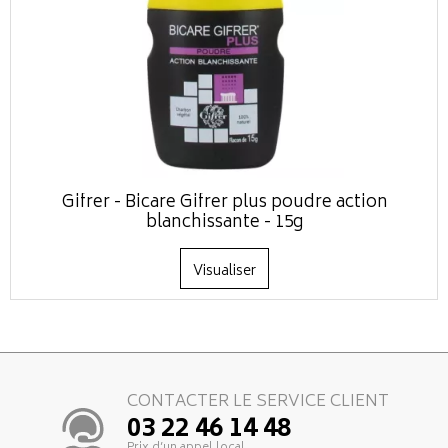
Gifrer - Bicare Gifrer plus poudre action
blanchissante - 15g
Visualiser
CONTACTER LE SERVICE CLIENT
03 22 46 14 48