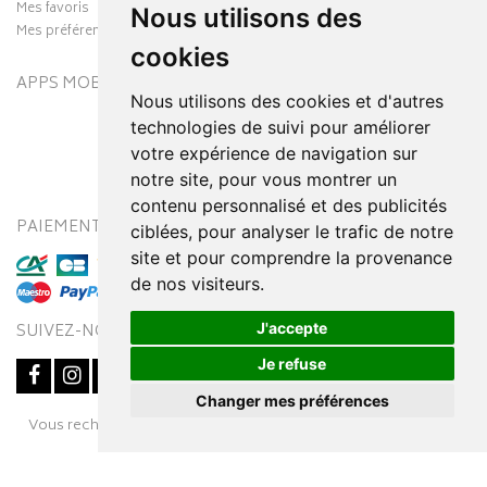
Mes favoris
Nous utilisons des
Mes préférences Cookies
cookies
APPS MOBILES
Nous utilisons des cookies et d'autres
technologies de suivi pour améliorer
votre expérience de navigation sur
notre site, pour vous montrer un
contenu personnalisé et des publicités
PAIEMENT SÉCURISÉ
MODES DE LIVRAISON
ciblées, pour analyser le trafic de notre
site et pour comprendre la provenance
de nos visiteurs.
J'accepte
SUIVEZ-NOUS SUR
Je refuse
Changer mes préférences
Posez une question
Vous recherchez un médicament ? Découvrez la pharmacie en
à votre conseiller
ligne Pharmaleo.fr
© 2016-2026
SOOPUR
– Tous droits réservés
–
Apotekisto,