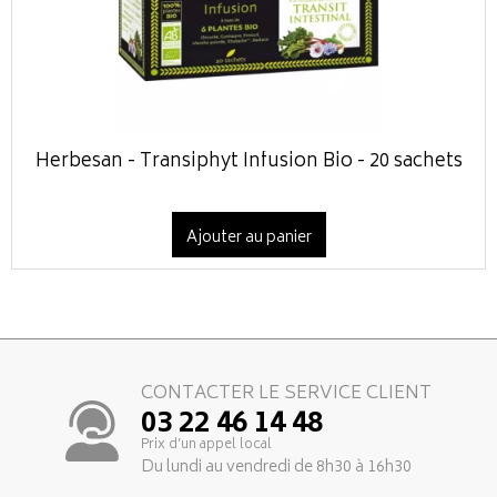
Herbesan - Transiphyt Infusion Bio - 20 sachets
Ajouter au panier
CONTACTER LE SERVICE CLIENT
03 22 46 14 48
Prix d’un appel local
Du lundi au vendredi de 8h30 à 16h30