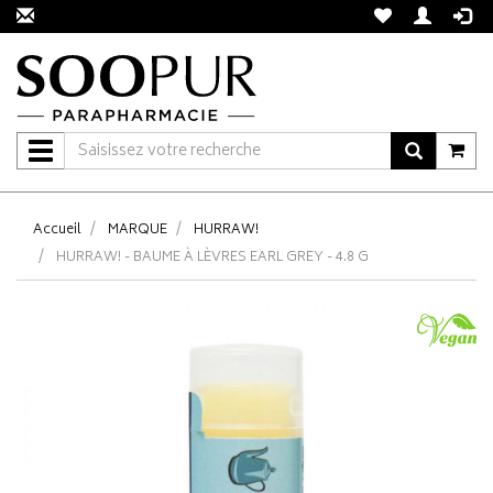
Navigation
Accueil
MARQUE
HURRAW!
HURRAW! - BAUME À LÈVRES EARL GREY - 4.8 G