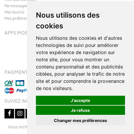
Mes coordonnées
Ma messagerie
Mes favoris
Nous utilisons des
Mes préférences Cookies
cookies
APPS MOBILES
Nous utilisons des cookies et d'autres
technologies de suivi pour améliorer
votre expérience de navigation sur
notre site, pour vous montrer un
contenu personnalisé et des publicités
PAIEMENT SÉCURISÉ
MODES DE LIVRAISON
ciblées, pour analyser le trafic de notre
site et pour comprendre la provenance
de nos visiteurs.
J'accepte
SUIVEZ-NOUS SUR
Je refuse
Changer mes préférences
Posez une question
Vous recherchez un médicament ? Découvrez la pharmacie en
à votre conseiller
ligne Pharmaleo.fr