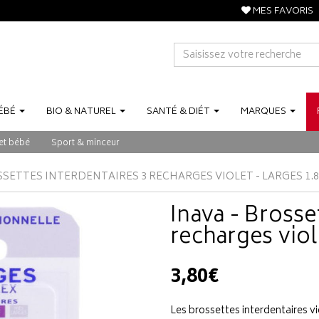
MES FAVORIS
ÉBÉ
BIO
&
NATUREL
SANTÉ
&
DIÉT
MARQUES
et bébé
Sport & minceur
SSETTES INTERDENTAIRES 3 RECHARGES VIOLET - LARGES 1.
Inava - Brosse
recharges viol
3,80€
Les brossettes interdentaires vi