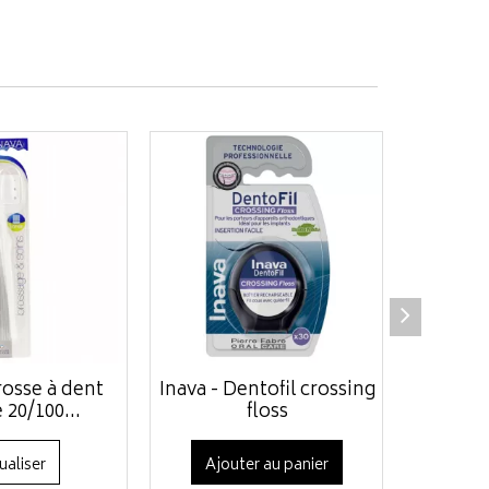
rosse à dent
Inava - Dentofil crossing
Inava -
 20/100...
floss
orthodon
ualiser
Ajouter au panier
Ajo