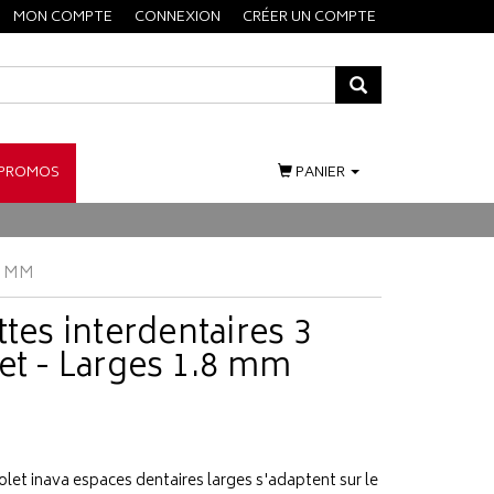
MON COMPTE
CONNEXION
CRÉER UN COMPTE
PROMOS
PANIER
8 MM
ttes interdentaires 3
et - Larges 1.8 mm
olet inava espaces dentaires larges s'adaptent sur le