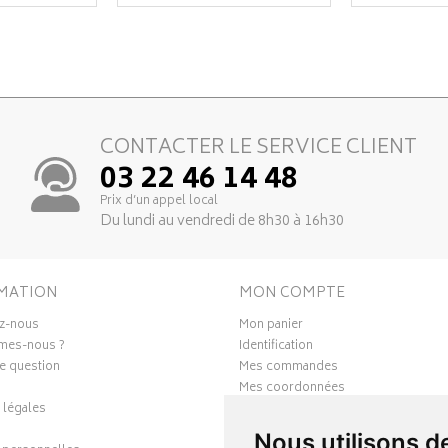
CONTACTER LE SERVICE CLIENT
03 22 46 14 48
Prix d’un appel local
Du lundi au vendredi de 8h30 à 16h30
MATION
MON COMPTE
z-nous
Mon panier
mes-nous ?
Identification
e question
Mes commandes
Mes coordonnées
 légales
Ma messagerie
Mes favoris
Nous utilisons d