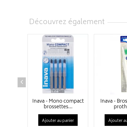
Découvrez également
Inava - Mono compact
Inava - Bro
brossettes...
proth
Ajouter au panier
Ajouter au