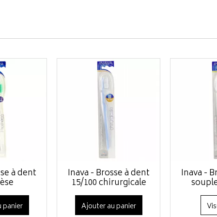
sse à dent
Inava - Brosse à dent
Inava - B
èse
15/100 chirurgicale
souple
 panier
Ajouter au panier
Vis