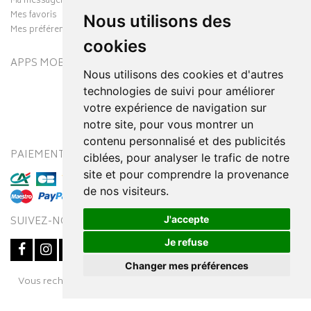
Ma messagerie
Mes favoris
Nous utilisons des
Mes préférences Cookies
cookies
APPS MOBILES
Nous utilisons des cookies et d'autres
technologies de suivi pour améliorer
votre expérience de navigation sur
notre site, pour vous montrer un
contenu personnalisé et des publicités
PAIEMENT SÉCURISÉ
MODES DE LIVRAISON
ciblées, pour analyser le trafic de notre
site et pour comprendre la provenance
de nos visiteurs.
J'accepte
SUIVEZ-NOUS SUR
Je refuse
Changer mes préférences
Posez une question
Vous recherchez un médicament ? Découvrez la pharmacie en
à votre conseiller
ligne Pharmaleo.fr
© 2016-2026
SOOPUR
– Tous droits réservés
–
Apotekisto,