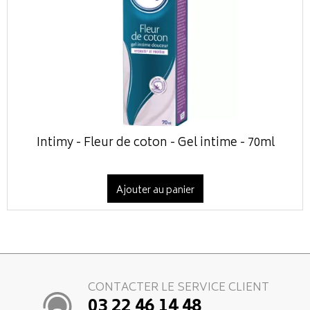
Intimy - Fleur de coton - Gel intime - 70ml
Ajouter au panier
CONTACTER LE SERVICE CLIENT
03 22 46 14 48