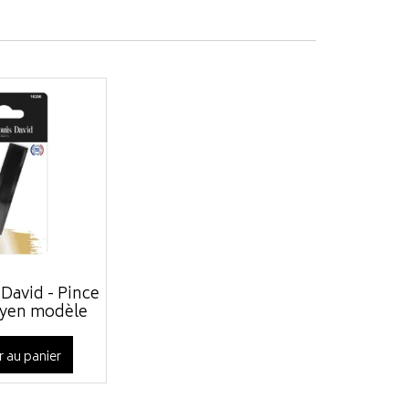
 David - Pince
oyen modèle
r au panier