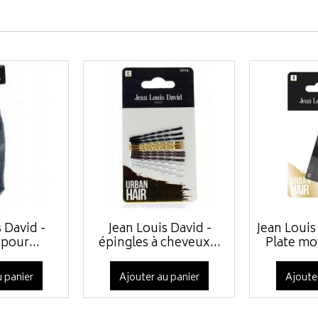
 David -
Jean Louis David -
Jean Louis
pour...
épingles à cheveux...
Plate m
 panier
Ajouter au panier
Ajoute