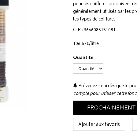
pour les coiffures qui doivent r
généralement utilisés par les p
les types de coiffure.
CIP : 3666085151081
106
,
67
€
/
litre
Quantité
Prévenez-moi dès que le prod
compte pour utiliser cette fonc
PROCHAINEMENT
Ajouter aux favoris