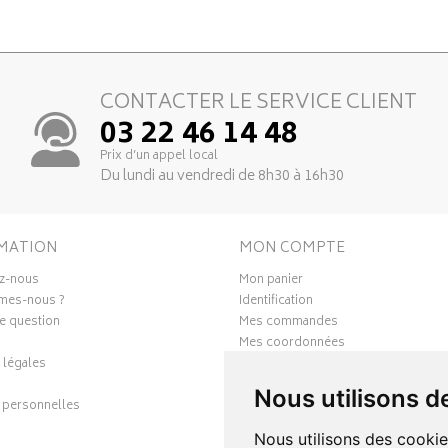
CONTACTER LE SERVICE CLIENT
03 22 46 14 48
Prix d’un appel local
Du lundi au vendredi de 8h30 à 16h30
MATION
MON COMPTE
z-nous
Mon panier
mes-nous ?
Identification
e question
Mes commandes
Mes coordonnées
 légales
Ma messagerie
Mes favoris
Nous utilisons d
personnelles
Mes préférences Cookies
Nous utilisons des cookie