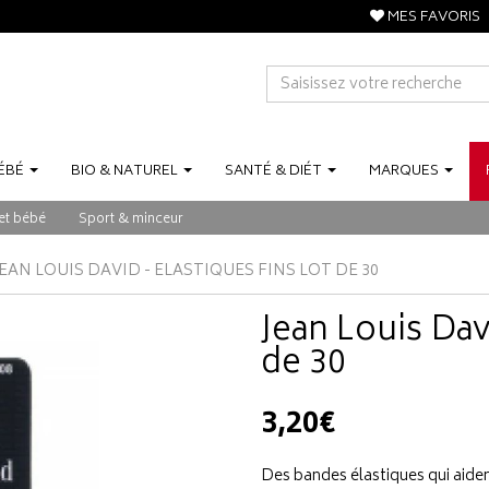
MES FAVORIS
ÉBÉ
BIO
&
NATUREL
SANTÉ
&
DIÉT
MARQUES
et bébé
Sport & minceur
JEAN LOUIS DAVID - ELASTIQUES FINS LOT DE 30
Jean Louis Davi
de 30
3,20€
Des bandes élastiques qui aident