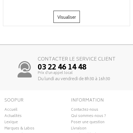
Visualiser
CONTACTER LE SERVICE CLIENT
03 22 46 14 48
Prix d’un appel local
Du lundi au vendredi de 8h30 à 16h30
SOOPUR
INFORMATION
Accueil
Contactez-nous
Actualités
Qui sommes-nous ?
Lexique
Poser une question
Marques & Labos
Livraison