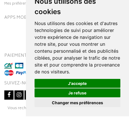
Nous utilisons des
Mes préférences Cookies
cookies
APPS MOBILES
Nous utilisons des cookies et d'autres
technologies de suivi pour améliorer
votre expérience de navigation sur
notre site, pour vous montrer un
contenu personnalisé et des publicités
PAIEMENT SÉCURISÉ
MODES DE LIVRAISON
ciblées, pour analyser le trafic de notre
site et pour comprendre la provenance
de nos visiteurs.
SUIVEZ-NOUS SUR
J'accepte
Je refuse
Changer mes préférences
Vous recherchez un médicament ? Découvrez la pharmacie en
Posez une question
à votre conseiller
ligne Pharmaleo.fr
© 2016-2026
SOOPUR
– Tous droits réservés
–
Apotekisto,
parapharmacie en ligne