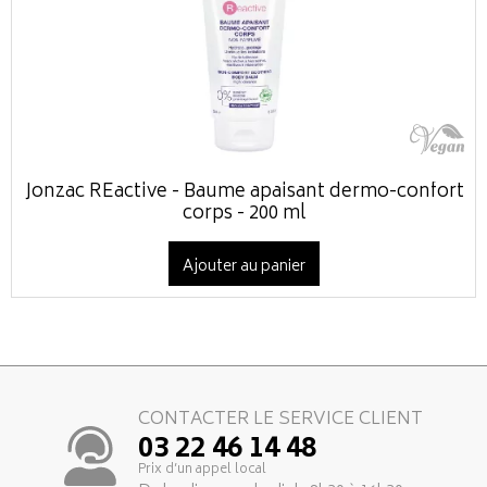
Jonzac REactive - Baume apaisant dermo-confort
corps - 200 ml
Ajouter au panier
CONTACTER LE SERVICE CLIENT
03 22 46 14 48
Prix d’un appel local