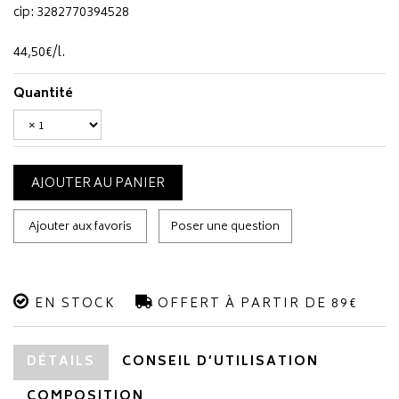
cip: 3282770394528
44
,
50
€
/
l.
Quantité
AJOUTER AU PANIER
Ajouter aux favoris
Poser une question
EN STOCK
OFFERT À PARTIR DE 89€
DÉTAILS
CONSEIL D’UTILISATION
COMPOSITION