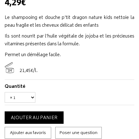
4,29€
Le shampooing et douche p'tit dragon nature kids nettoie la
peau fragile et les cheveux délicat des enfants
Ils sont nourrit par l'huile végétale de jojoba et les précieuses
vitamines présentes dans la formule.
Permet un démêlage facile.
21
,
45
€
/
l.
3M
Quantité
AJOUTER AU PANIER
Ajouter aux favoris
Poser une question