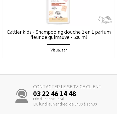
Cattier kids - Shampooing douche 2 en 1 parfum
fleur de guimauve - 500 ml
Visualiser
CONTACTER LE SERVICE CLIENT
03 22 46 14 48
Prix d’un appel local
Du lundi au vendredi de 8h30 à 16h30