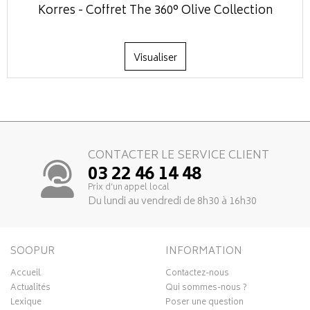
Korres - Coffret The 360° Olive Collection
Visualiser
CONTACTER LE SERVICE CLIENT
03 22 46 14 48
Prix d’un appel local
Du lundi au vendredi de 8h30 à 16h30
SOOPUR
INFORMATION
Accueil
Contactez-nous
Actualités
Qui sommes-nous ?
Lexique
Poser une question