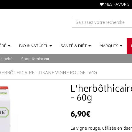
MES FAVORIS
ÉBÉ
BIO
&
NATUREL
SANTÉ
&
DIÉT
MARQUES
et bébé
Sport & minceur
HERBÔTHICAIRE - TISANE VIGNE ROUGE - 60G
L'herbôthicai
- 60g
6,90€
La vigne rouge, utilisée en tisan