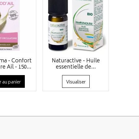
ma - Confort
Naturactive - Huile
e Ail - 150...
essentielle de...
r au panier
Visualiser