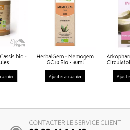
Cassis bio -
HerbalGem - Memogem
Arkophar
ules
GC10 Bio - 30ml
Circulatoir
 panier
Ajouter au panier
Ajoute
CONTACTER LE SERVICE CLIENT