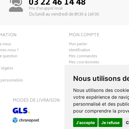
03 22 46 14 48
Prix d’un appel local
Du lundi au vendredi de 8h30 à 16h30
MATION
MON COMPTE
z-nous
Mon panier
mes-nous ?
Identification
e question
Mes commandes
Mes coordonnées
 légales
Ma messagerie
Mes favoris
Nous utilisons d
personnelles
Mes préférences Cookies
Nous utilisons des cookie
votre expérience de navig
MODES DE LIVRAISON
S
personnalisé et des public
pour comprendre la prove
J'accepte
Je refuse
C