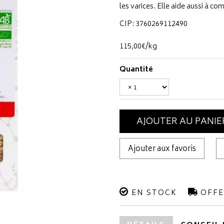
les varices. Elle aide aussi à co
CIP: 3760269112490
115
,
00
€
/kg
Quantité
AJOUTER AU PANIE
Ajouter aux favoris
EN STOCK
OFFE