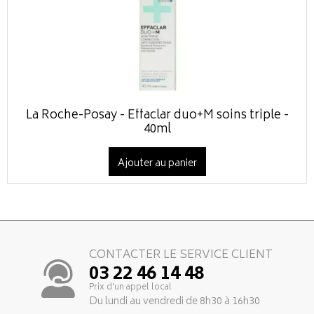
La Roche-Posay - Effaclar duo+M soins triple -
40ml
Ajouter au panier
CONTACTER LE SERVICE CLIENT
03 22 46 14 48
Prix d’un appel local
Du lundi au vendredi de 8h30 à 16h30