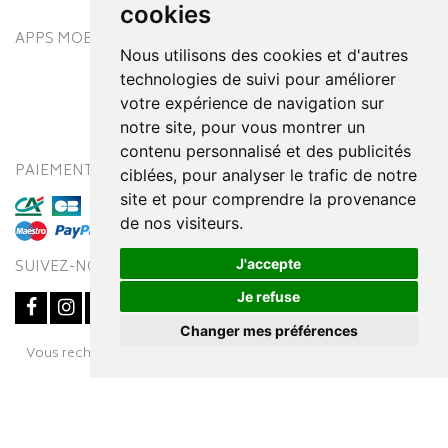
cookies
APPS MOBILES
Nous utilisons des cookies et d'autres
technologies de suivi pour améliorer
votre expérience de navigation sur
notre site, pour vous montrer un
contenu personnalisé et des publicités
PAIEMENT SÉCURISÉ
MODES DE LIVRAISON
ciblées, pour analyser le trafic de notre
site et pour comprendre la provenance
de nos visiteurs.
J'accepte
SUIVEZ-NOUS SUR
Je refuse
Changer mes préférences
Posez une question
Vous recherchez un médicament ? Découvrez la pharmacie en
à votre conseiller
ligne Pharmaleo.fr
© 2016-2026
SOOPUR
– Tous droits réservés
–
Apotekisto,
parapharmacie en ligne