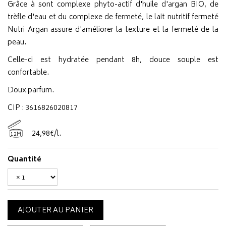
Grâce à sont complexe phyto-actif d'huile d'argan BIO, de
trèfle d'eau et du complexe de fermeté, le lait nutritif fermeté
Nutri Argan assure d'améliorer la texture et la fermeté de la
peau.
Celle-ci est hydratée pendant 8h, douce souple est
confortable.
Doux parfum.
CIP : 3616826020817
24
,
98
€
/
l.
12M
Quantité
AJOUTER AU PANIER