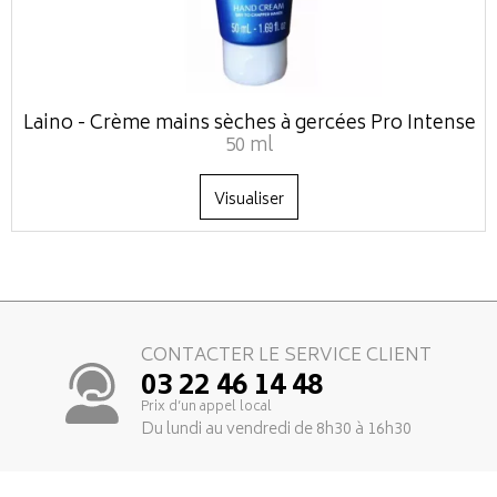
Laino - Crème mains sèches à gercées Pro Intense
50 ml
Visualiser
CONTACTER LE SERVICE CLIENT
03 22 46 14 48
Prix d’un appel local
Du lundi au vendredi de 8h30 à 16h30