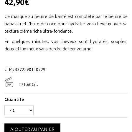
42,90€
Ce masque au beurre de karité est complété par le beurre de
babassu et l'huile de coco pour hydrater vos cheveux avec sa
texture crème riche ultra-fondante.
En quelques minutes, vos cheveux sont hydratés, souples,
doux et lumineux sans perdre de leur volume !
CIP : 3372290110729
171
,
60
€
/
l.
9M
Quantité
AJOUTER AU PANIER