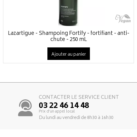
Lazartigue - Shampoing Fortify - fortifiant - anti-
chute - 250 mL
Ajouter au panier
CONTACTER LE SERVICE CLIENT
03 22 46 14 48
Prix d’un appel local
Du lundi au vendredi de 8h30 à 16h30