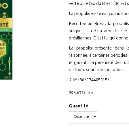
verte pure bio du Brésil (30 %) 
La propolis verte est connue pou
Récoltée au Brésil, la propolis
unique, issu d'un arbuste : le 
brésiliennes. C'est lui qui donne
La propolis présente dans l
raisonnée, à certaines périodes 
et garantir la pérennité des ruc
de toute source de pollution.
CIP : 3661744050156
396
,
67
€
/
litre
Quantité