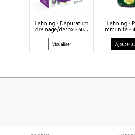
Lehning - Dépuratum
Lehning - 
drainage/détox - 60...
Immunite - 40
Visualiser
Ajouter au