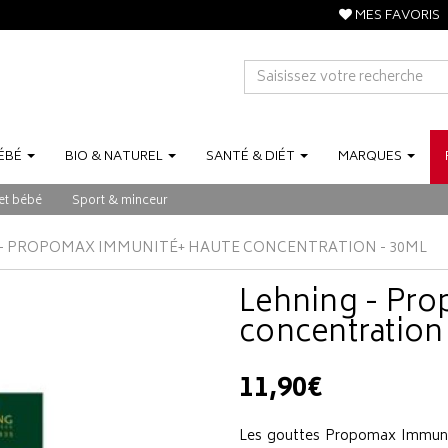
MES FAVORIS
ÉBÉ
BIO
&
NATUREL
SANTÉ
&
DIÉT
MARQUES
et bébé
Sport & minceur
- PROPOMAX IMMUNITÉ+ HAUTE CONCENTRATION - 30ML
Lehning - Pr
concentration
11,90€
Les gouttes Propomax Immunité