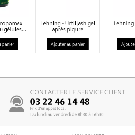
Propomax
Lehning - Urtiflash gel
Lehning 
 gélules...
après piqure
 panier
Ajouter au panier
Ajoute
CONTACTER LE SERVICE CLIENT
03 22 46 14 48
Prix d’un appel local
Du lundi au vendredi de 8h30 à 16h30