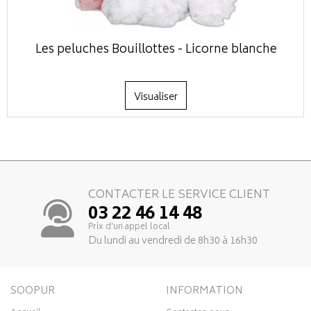
Les peluches Bouillottes - Licorne blanche
Visualiser
CONTACTER LE SERVICE CLIENT
03 22 46 14 48
Prix d’un appel local
Du lundi au vendredi de 8h30 à 16h30
SOOPUR
INFORMATION