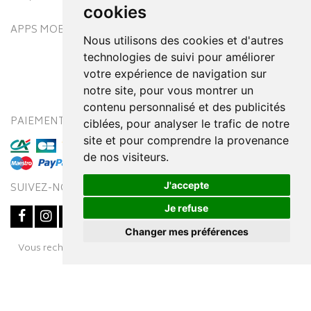
cookies
APPS MOBILES
Nous utilisons des cookies et d'autres
technologies de suivi pour améliorer
votre expérience de navigation sur
notre site, pour vous montrer un
contenu personnalisé et des publicités
PAIEMENT SÉCURISÉ
MODES DE LIVRAISON
ciblées, pour analyser le trafic de notre
site et pour comprendre la provenance
de nos visiteurs.
J'accepte
SUIVEZ-NOUS SUR
Je refuse
Changer mes préférences
Posez une question
Vous recherchez un médicament ? Découvrez la pharmacie en
à votre conseiller
ligne Pharmaleo.fr
© 2016-2026
SOOPUR
– Tous droits réservés
–
Apotekisto,
parapharmacie en ligne