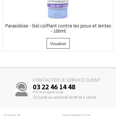
Parasidose - Gel coiffant contre les poux et lentes
- 100ml
Visualiser
CONTACTER LE SERVICE CLIENT
03 22 46 14 48
Prix d’un appel local
Du lundi au vendredi de 8h30 à 16h30