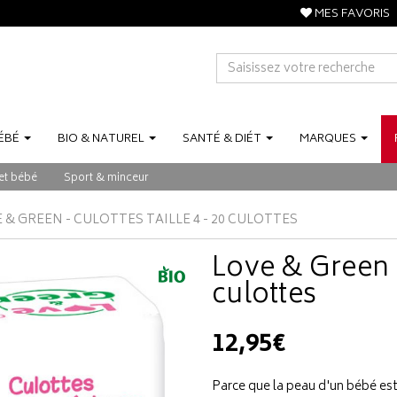
MES FAVORIS
ÉBÉ
BIO
&
NATUREL
SANTÉ
&
DIÉT
MARQUES
et bébé
Sport & minceur
 & GREEN - CULOTTES TAILLE 4 - 20 CULOTTES
Love & Green -
culottes
12,95€
Parce que la peau d'un bébé est 