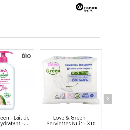
een - Lait de
Love & Green -
Love & 
ydratant -...
Serviettes Nuit - X10
Taille