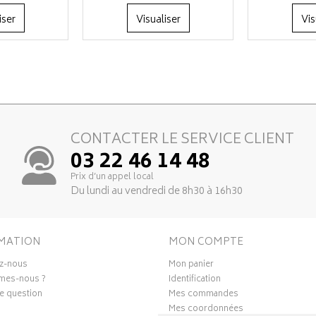
iser
Visualiser
Vis
CONTACTER LE SERVICE CLIENT
03 22 46 14 48
Prix d’un appel local
Du lundi au vendredi de 8h30 à 16h30
MATION
MON COMPTE
z-nous
Mon panier
mes-nous ?
Identification
e question
Mes commandes
Mes coordonnées