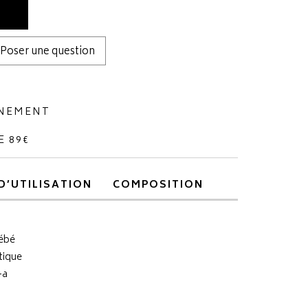
Poser une question
NNEMENT
E 89€
D’UTILISATION
COMPOSITION
bébé
tique
-a