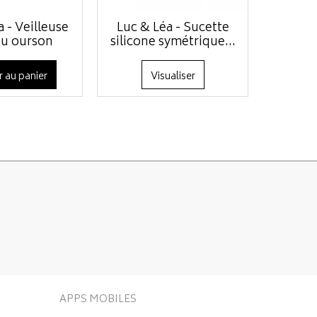
a - Veilleuse
Luc & Léa - Sucette
Luc et
u ourson
silicone symétrique...
anatomi
r au panier
Visualiser
APPS MOBILES