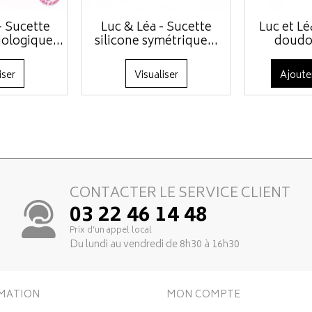
- Sucette
Luc & Léa - Sucette
Luc et Lé
iologique...
silicone symétrique...
doudo
iser
Visualiser
Ajoute
CONTACTER LE SERVICE CLIENT
03 22 46 14 48
Prix d’un appel local
Du lundi au vendredi de 8h30 à 16h30
MATION
MON COMPTE