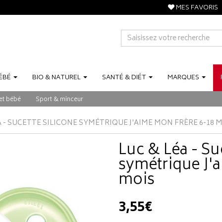
MES FAVORIS
ÉBÉ
BIO
&
NATUREL
SANTÉ
&
DIÉT
MARQUES
et bébé
Sport & minceur
A - SUCETTE SILICONE SYMÉTRIQUE J'AIME MON FRÈRE 6-18 
Luc & Léa - Su
symétrique J'
mois
3,55€