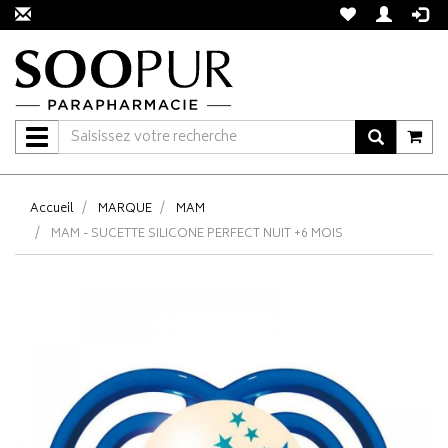
Navigation
Accueil
MARQUE
MAM
MAM - SUCETTE SILICONE PERFECT NUIT +6 MOIS