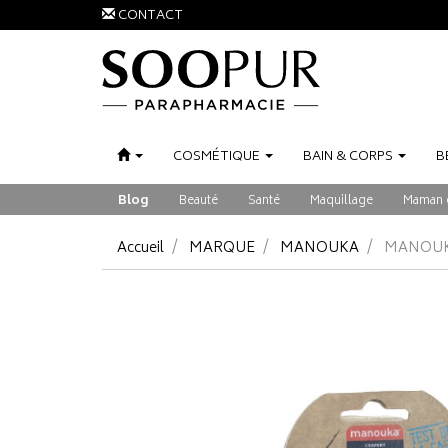
CONTACT
COSMÉTIQUE
BAIN
&
CORPS
B
Blog
Beauté
Santé
Maquillage
Maman 
Accueil
MARQUE
MANOUKA
MANOUKA