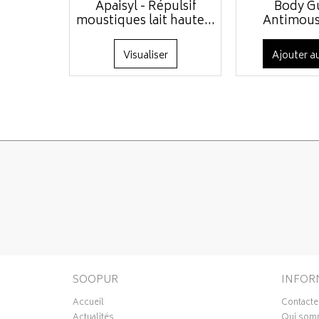
Apaisyl - Répulsif
Body Gu
moustiques lait haute...
Antimoust
Visualiser
Ajouter au
SOOPUR
INFOR
Accueil
Contacte
Actualités
Qui som