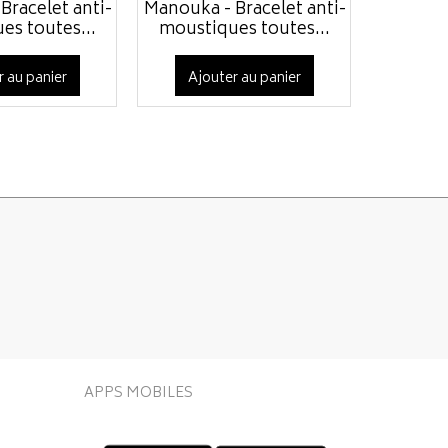
Bracelet anti-
Manouka - Bracelet anti-
Manouka 
es toutes...
moustiques toutes...
mousti
r au panier
Ajouter au panier
APPS MOBILES