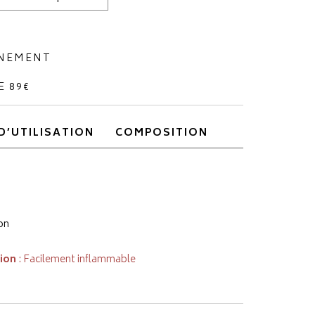
NNEMENT
E 89€
D’UTILISATION
COMPOSITION
on
tion
: Facilement inflammable