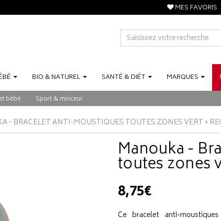
MES FAVORIS
ÉBÉ
BIO
&
NATUREL
SANTÉ
&
DIÉT
MARQUES
et bébé
Sport & minceur
 - BRACELET ANTI-MOUSTIQUES TOUTES ZONES VERT + R
Manouka - Bra
toutes zones v
8,75€
Ce bracelet anti-moustique