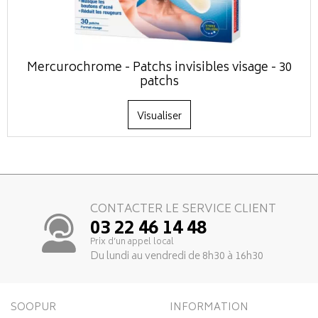
Mercurochrome - Patchs invisibles visage - 30
patchs
Visualiser
CONTACTER LE SERVICE CLIENT
03 22 46 14 48
Prix d’un appel local
Du lundi au vendredi de 8h30 à 16h30
SOOPUR
INFORMATION