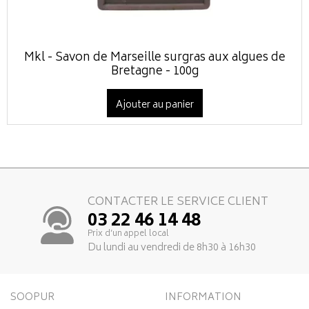
Mkl - Savon de Marseille surgras aux algues de
Bretagne - 100g
Ajouter au panier
CONTACTER LE SERVICE CLIENT
03 22 46 14 48
Prix d’un appel local
Du lundi au vendredi de 8h30 à 16h30
SOOPUR
INFORMATION