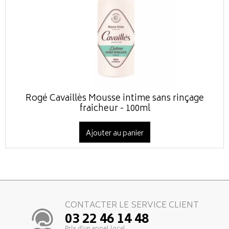
Rogé Cavaillès Mousse intime sans rinçage
fraicheur - 100ml
Ajouter au panier
CONTACTER LE SERVICE CLIENT
03 22 46 14 48