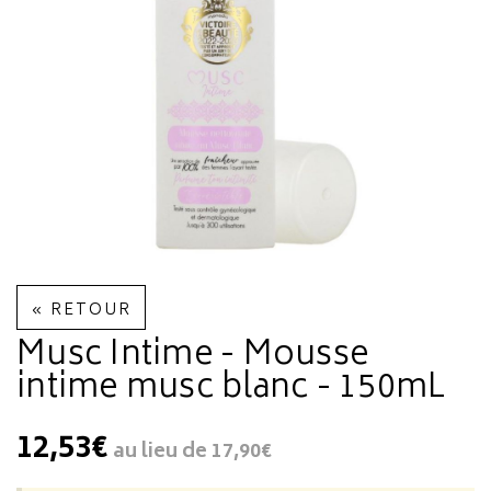
« RETOUR
Musc Intime - Mousse
intime musc blanc - 150mL
12,53€
au lieu de
17,90€