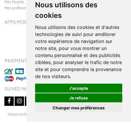
Mes favoris
Nous utilisons des
Mes préférences Cookies
cookies
APPS MOBILES
Nous utilisons des cookies et d'autres
technologies de suivi pour améliorer
votre expérience de navigation sur
notre site, pour vous montrer un
contenu personnalisé et des publicités
PAIEMENT SÉCURISÉ
MODES DE LIVRAISON
ciblées, pour analyser le trafic de notre
site et pour comprendre la provenance
de nos visiteurs.
J'accepte
SUIVEZ-NOUS SUR
Je refuse
Changer mes préférences
Posez une question
Vous recherchez un médicament ? Découvrez la pharmacie en
à votre conseiller
ligne Pharmaleo.fr
© 2016-2026
SOOPUR
– Tous droits réservés
–
Apotekisto,