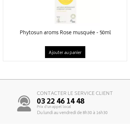
Phytosun aroms Rose musquée - 50ml
Ajouter au panier
CONTACTER LE SERVICE CLIENT
03 22 46 14 48
Prix d’un appel local
Du lundi au vendredi de 8h30 à 16h30