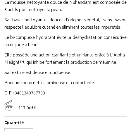
La mousse nettoyante douce de Nuhanciam est composée de
3 actifs pour nettoyer la peau.
Sa base nettoyante douce d'origine végétal, sans savon
respecte l'équilibre cutané en éliminant toutes les impuretés.
Le bi-complexe hydratant évite la déshydratation consécutive
au rinçage à l'eau.
Elle possède une action clarifiante et unifiante grâce à L’Alpha-
Melight™, qui inhibe fortement la production de mélanine.
Sa texture est dense et onctueuse.
Pour une peau nette, lumineuse et confortable.
CIP : 3401340767733
117
,
06
€
/
l.
12M
Quantité