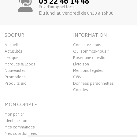
03 22 46 14 48
Prix d’un appel local
Du lundi au vendredi de 8h30 à 16h30
SOOPUR
INFORMATION
Accueil
Contactez-nous
Actualités
Qui sommes-nous ?
Lexique
Poser une question
Marques & Labos
Livraison
Nouveautés
Mentions légales
Promotions
CGV
Produits Bio
Données personnelles
Cookies
MON COMPTE
Mon panier
Identification
Mes commandes
Mes coordonnées