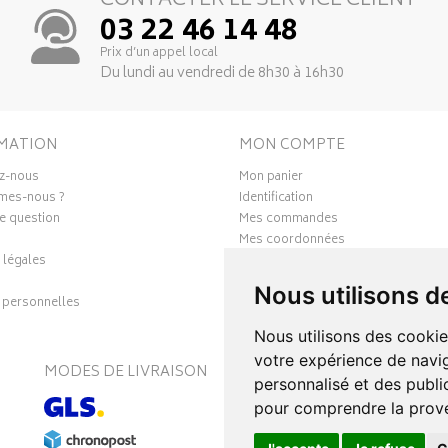
CONTACTER LE SERVICE CLIENT
03 22 46 14 48
Prix d’un appel local
Du lundi au vendredi de 8h30 à 16h30
MATION
MON COMPTE
z-nous
Mon panier
mes-nous ?
Identification
e question
Mes commandes
Mes coordonnées
 légales
Ma messagerie
Mes favoris
Nous utilisons d
personnelles
Mes préférences Cookies
Nous utilisons des cookie
votre expérience de navig
MODES DE LIVRAISON
S
personnalisé et des public
pour comprendre la prove