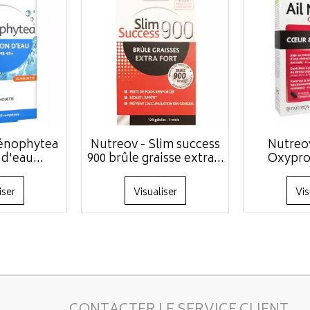
énophytea
Nutreov - Slim success
Nutreov
d'eau...
900 brûle graisse extra...
Oxyprot
iser
Visualiser
Vis