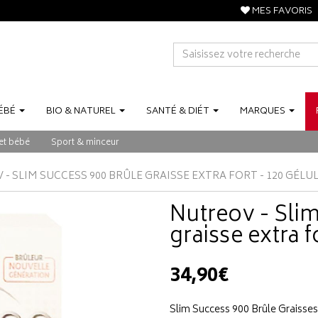
MES FAVORIS
ÉBÉ
BIO
&
NATUREL
SANTÉ
&
DIÉT
MARQUES
et bébé
Sport & minceur
- SLIM SUCCESS 900 BRÛLE GRAISSE EXTRA FORT - 120 GÉLU
Nutreov - Sli
graisse extra f
34,90€
Slim Success 900 Brûle Graisse