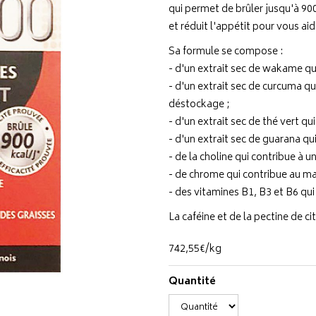
qui permet de brûler jusqu'à 900
et réduit l'appétit pour vous ai
Sa formule se compose :
- d'un extrait sec de wakame qui 
- d'un extrait sec de curcuma qui
déstockage ;
- d'un extrait sec de thé vert q
- d'un extrait sec de guarana qu
- de la choline qui contribue à 
- de chrome qui contribue au ma
- des vitamines B1, B3 et B6 qu
La caféine et de la pectine de ci
742
,
55
€
/kg
Quantité