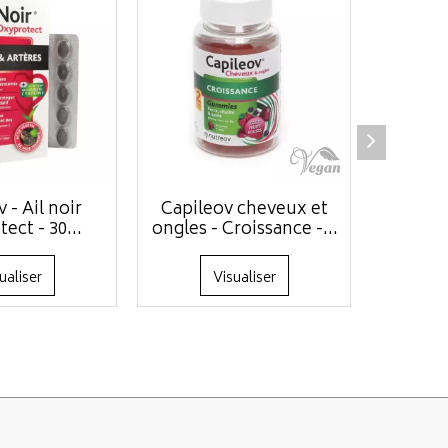
 - Ail noir
Capileov cheveux et
Nutreov 
ect - 30...
ongles - Croissance -...
- 3
ualiser
Visualiser
Ajo