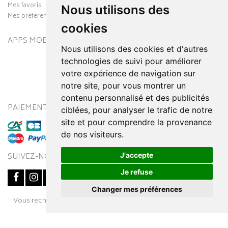
Mes favoris
Nous utilisons des
Mes préférences Cookies
cookies
APPS MOBILES
Nous utilisons des cookies et d'autres
technologies de suivi pour améliorer
votre expérience de navigation sur
notre site, pour vous montrer un
contenu personnalisé et des publicités
PAIEMENT SÉCURISÉ
MODES DE LIVRAISON
ciblées, pour analyser le trafic de notre
site et pour comprendre la provenance
de nos visiteurs.
J'accepte
SUIVEZ-NOUS SUR
Je refuse
Changer mes préférences
Posez une question
Vous recherchez un médicament ? Découvrez la pharmacie en
à votre conseiller
ligne Pharmaleo.fr
© 2016-2026
SOOPUR
– Tous droits réservés
–
Apotekisto,