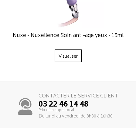
Nuxe - Nuxellence Soin anti-âge yeux - 15ml
Visualiser
CONTACTER LE SERVICE CLIENT
03 22 46 14 48
Prix d’un appel local
Du lundi au vendredi de 8h30 à 16h30