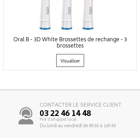
Oral B - 3D White Brossettes de rechange - 3
brossettes
Visualiser
CONTACTER LE SERVICE CLIENT
03 22 46 14 48
Prix d’un appel local
Du lundi au vendredi de 8h30 à 16h30