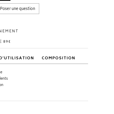
Poser une question
NNEMENT
E 89€
D’UTILISATION
COMPOSITION
le
dents
on