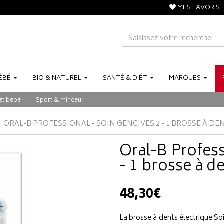
MES FAVORIS
ÉBÉ
BIO
&
NATUREL
SANTÉ
&
DIÉT
MARQUES
et bébé
Sport & minceur
ORAL-B PROFESSIONAL - SOIN GENCIVES 2 - 1 BROSSE À D
Oral-B Profess
- 1 brosse à d
48,30€
La brosse à dents électrique So