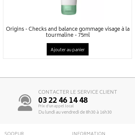
Origins - Checks and balance gommage visage à la
tourmaline - 75ml
Ajouter au panier
CONTACTER LE SERVICE CLIENT
03 22 46 14 48
Prix d’un appel local
Du lundi au vendredi de 8h30 à 16h30
SOOPUR
INFORMATION